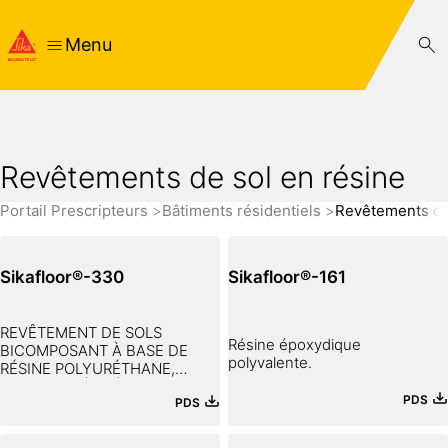
Menu
Revêtements de sol en résine
Portail Prescripteurs
Bâtiments résidentiels
Revêtements de
Sikafloor®-330
Sikafloor®-161
REVÊTEMENT DE SOLS
Résine époxydique
BICOMPOSANT À BASE DE
polyvalente.
RÉSINE POLYURÉTHANE,
SOUPLE ET À TRÈS FAIBLES
PDS
PDS
ÉMISSIONS DE C.O.V.