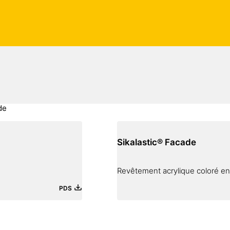
de
Sikalastic® Facade
Revêtement acrylique coloré e
PDS