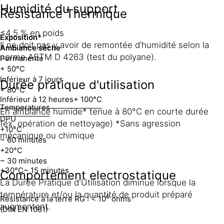
Humidité du support
Résistance Thermique
≤4,5 % en poids
Exposition*
Il ne doit pas y avoir de remontée d’humidité selon la
Ambiance sèche
norme ASTM D 4263 (test du polyane).
Permanente
+ 50°C
Inférieur à 7 jours
Durée pratique d'utilisation
+ 80°C
Inférieur à 12 heures
+ 100°C
Temperatures
En ambiance humide* tenue à 80°C en courte durée
DPU
(ex. opération de nettoyage) *Sans agression
+10°C
mécanique ou chimique
~ 60 minutes
+20°C
~ 30 minutes
+30°C
~ 15 minutes
Comportement electrostatique
La Durée Pratique d'Utilisation diminue lorsque la
température et/ou la quantité de produit préparé
6
Résistance à la terre RG : < 10
ohms
augmentent.
(DIN EN 1081)