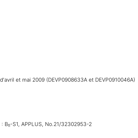
 d'avril et mai 2009 (DEVP0908633A et DEVP0910046A)
 : B
-S1, APPLUS, No.21/32302953-2
fl