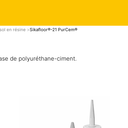
sol en résine
Sikafloor®-21 PurCem®
®
ase de polyuréthane-ciment.