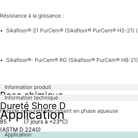
Résistance à la glissance :
Sikafloor®-21 PurCem® (Sikafloor® PurCem® HS-21) (au
Sikafloor®- PurCem® RG (Sikafloor® PurCem® HB-21) (s
Information produit
Base chimique
Information technique
Dureté Shore D
Application
Hybride polyuréthane-ciment en phase aqueuse
85 (7 jours à +23°C)
(ASTM D 2240)
Durée de Conservation
Application