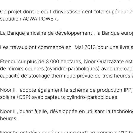
Ce projet dont le côut d’investissement total supérieur à
saoudien ACWA POWER.
La Banque africaine de développement , la Banque europ
Les travaux ont commencé en Mai 2013 pour une livrais
Etendu sur plus de 3.000 hectares, Noor Ouarzazate est 
de miroirs courbes (cylindro-paraboliques) avec une capa
capacité de stockage thermique prévue de trois heures 
Noor II, adopte également le schéma de production IPP
solaire (CSP) avec capteurs cylindro-paraboliques.
Noor III, quant à elle, développée en utilisant la tech
heures.
Noor IV, est développée sur une surface d’environ 210 h