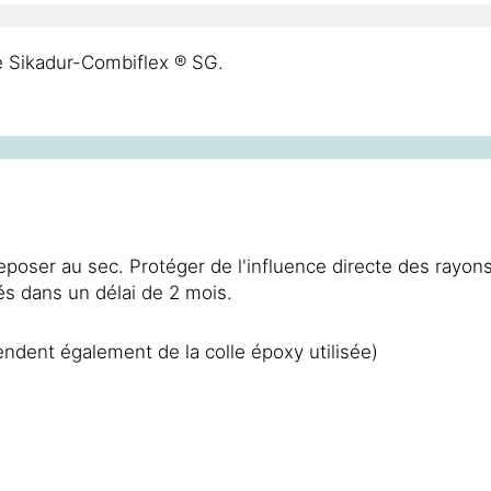
me Sikadur-Combiflex ® SG.
la date de production
oser au sec. Protéger de l'influence directe des rayons 
és dans un délai de 2 mois.
endent également de la colle époxy utilisée)