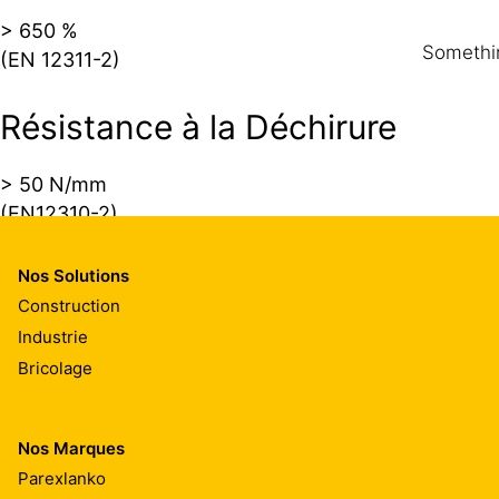
> 650 %
Somethin
(EN 12311-2)
Résistance à la Déchirure
> 50 N/mm
(EN12310-2)
Résistance du Joint
Nos Solutions
Construction
> 300 N/5 cm
Industrie
(EN 12316-2)
Bricolage
> 400 N/5 cm
(EN 12317-2)
Nos Marques
Parexlanko