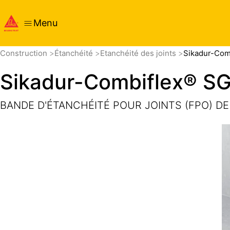
Menu
Aperçu
Détails produits
Application
Documents
Construction
Étanchéité
Etanchéité des joints
Sikadur-Com
Sikadur-Combiflex® S
BANDE D'ÉTANCHÉITÉ POUR JOINTS (FPO) D