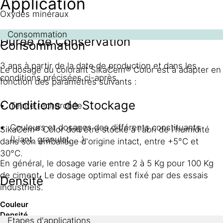
Application
Oxydes minéraux
Consommation
Durée de Conservation
Consommation
3 ans à partir de la date de production et dans les
Le dosage du colorant SikaCem® Color est à adapter en
conditions précisées ci-après.
fonction des paramètres suivants :
Conditions de Stockage
Teinte recherchée
Couleurs et dosages des différents constituants
SikaCem® Color doit être stocké à l'abri de l'humidité
(Liant, granulat, ...)
dans son emballage d'origine intact, entre +5°C et
30°C.
En général, le dosage varie entre 2 à 5 Kg pour 100 Kg
de ciment. Le dosage optimal est fixé par des essais
Densité
industriels.
Couleur
Densité
Etapes d'applications