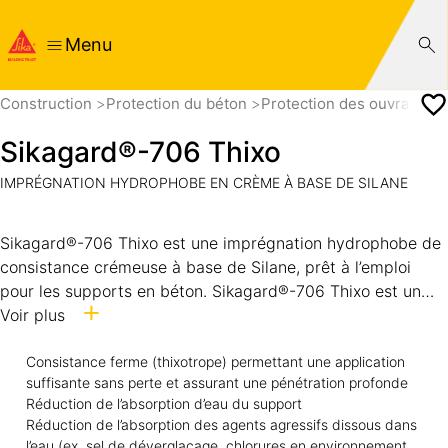
Menu
Construction
Protection du béton
Protection des ouvrages 
Sikagard®-706 Thixo
IMPRÉGNATION HYDROPHOBE EN CRÈME À BASE DE SILANE
Sikagard®-706 Thixo est une imprégnation hydrophobe de
consistance crémeuse à base de Silane, prêt à l’emploi
pour les supports en béton. Sikagard®-706 Thixo est un
produit sans solvant avec un taux de matière active
Voir plus
d’environ 80%. Sikagard®-706 Thixo est conforme aux
spécifications les plus élevées de la norme NF EN 1504-2
Consistance ferme (thixotrope) permettant une application
suffisante sans perte et assurant une pénétration profonde
pour les imprégnations hydrophobes (profondeur de
Réduction de l’absorption d’eau du support
pénétration de classe II et résistance aux cycles gel-dégel
Réduction de l’absorption des agents agressifs dissous dans
avec sels de déverglaçage).
l’eau (ex. sel de déverglaçage, chlorures en environnement