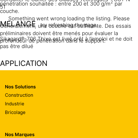
2
pénétration souhaitée : entre 200 et 300 g/m
par
51
couche.
Something went wrong loading the listing. Please
MÉLANGE
try refreshing the page.
Généralement, une couche est suffisante. Des essais
préliminaires doivent être menés pour évaluer la
Sikagard®-706 Thixo est livré prêt à l’emploi et ne doit
profondeur de pénétration dans le support.
pas être dilué
APPLICATION
Consulter le Cahier des Clauses Techniques - CCT N°
51
Nos Solutions
Construction
Appliquer Sikagard®-706 Thixo à la brosse, au rouleau
Industrie
laine à poils longs ou au pistolet airless.
Bricolage
Quand une seconde couche est requise pour une plus
grande profondeur de pénétration et/ou quand le
Nos Marques
support est compacte, elle peut être appliquée dès que