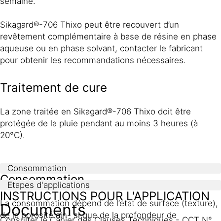
semaine.
Sikagard®-706 Thixo peut être recouvert d’un
revêtement complémentaire à base de résine en phase
aqueuse ou en phase solvant, contacter le fabricant
pour obtenir les recommandations nécessaires.
Traitement de cure
La zone traitée en Sikagard®-706 Thixo doit être
protégée de la pluie pendant au moins 3 heures (à
20°C).
Consommation
Consommation
Etapes d'applications
INSTRUCTIONS POUR L'APPLICATION
La consommation dépend de l’état de surface (texture),
Documents
de la porosité ain- si que de la profondeur de
Consulter le Cahier des Clauses Techniques - CCT N°