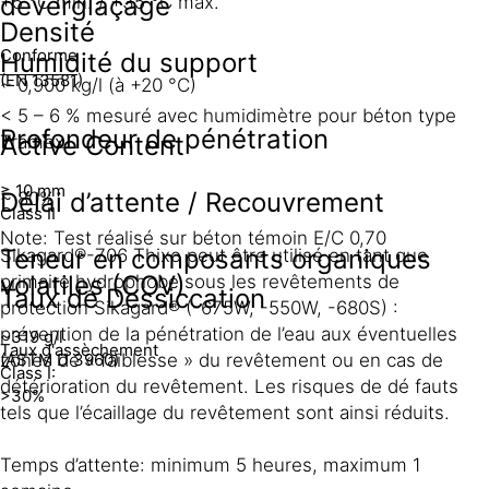
déverglaçage
+5 °C min. / +35 °C max.
Densité
Conforme
Humidité du support
(EN 13581)
~ 0,900 kg/l (à +20 °C)
< 5 – 6 % mesuré avec humidimètre pour béton type
Profondeur de pénétration
Active Content
Tramex
≥ 10 mm
Délai d’attente / Recouvrement
~ 80%
Class II
Note: Test réalisé sur béton témoin E/C 0,70
Teneur en composants organiques
Sikagard®-706 Thixo peut être utilisé en tant que
volatiles (COV)
primaire hydrophobe sous les revêtements de
Taux de Dessiccation
protection Sikagard® (-675W, -550W, -680S) :
prévention de la pénétration de l’eau aux éventuelles
~319 g/l
Taux d'assèchement
(ASTM D 3960)
zones de « faiblesse » du revêtement ou en cas de
Class I:
détérioration du revêtement. Les risques de dé fauts
>30%
tels que l’écaillage du revêtement sont ainsi réduits.
Temps d’attente: minimum 5 heures, maximum 1