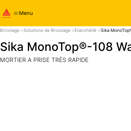
Menu
Aperçu
Détails produits
Application
Documents
Bricolage
Solutions de Bricolage
Etanchéité
Sika MonoTop®
Sika MonoTop®-108 Wa
MORTIER A PRISE TRÈS RAPIDE