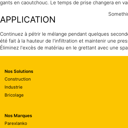
gants en caoutchouc. Le temps de prise changera en vari
Somethin
APPLICATION
Continuez à pétrir le mélange pendant quelques seconde
été fait à la hauteur de l'infiltration et maintenir une p
Éliminez l'excès de matériau en le grettant avec une spat
NETTOYAGE DES OUTILS
Nos Solutions
Nettoyez tous les outils et le matériel avec de l'eau imm
Construction
Le matériau durci ne peut être enlevé que mécaniqueme
Industrie
Bricolage
Nos Marques
Parexlanko